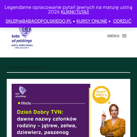
Legendarne opracowanie pytań jawnych na maturę ustną
2026
KLIKNIJ TUTAJ!
•
•
SKLEP@BABAODPOLSKIEGO.PL
KURSY ONLINE
ODRZUĆ
MENU
Tag:
dawna polszczyzna