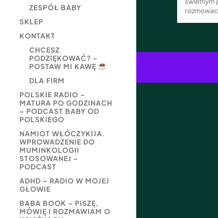
świetnym 
ZESPÓŁ BABY
rozmowach
SKLEP
KONTAKT
CHCESZ
PODZIĘKOWAĆ? –
POSTAW MI KAWĘ
DLA FIRM
POLSKIE RADIO –
MATURA PO GODZINACH
– PODCAST BABY OD
POLSKIEGO
NAMIOT WŁÓCZYKIJA.
WPROWADZENIE DO
MUMINKOLOGII
STOSOWANEJ –
PODCAST
ADHD – RADIO W MOJEJ
GŁOWIE
BABA BOOK – PISZĘ,
MÓWIĘ I ROZMAWIAM O