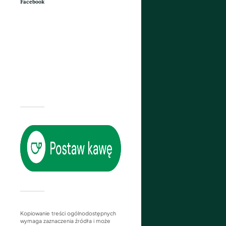
Facebook
Kopiowanie treści ogólnodostępnych
wymaga zaznaczenia źródła i może