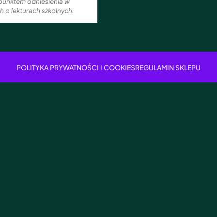
punktem odniesienia w
 o lekturach szkolnych.
POLITYKA PRYWATNOŚCI I COOKIES
REGULAMIN SKLEPU