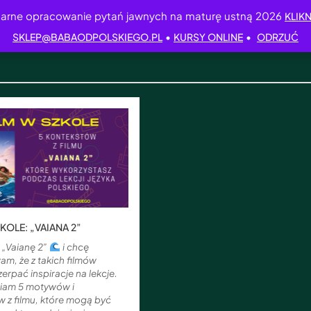
arne opracowanie pytań jawnych na maturę ustną 2026
KLIKN
•
•
SKLEP@BABAODPOLSKIEGO.PL
KURSY ONLINE
ODRZUĆ
KOLE: „VAIANA 2”
 „Vaianę 2”
i chcę
m, że z takich filmów
erpać inspiracje na lekcje.
iam 5 motywów i
 z filmu, które mogą być