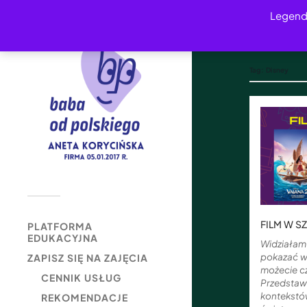
Legend
Tag:
Disney
FILM W SZ
PLATFORMA
EDUKACYJNA
Widziałam
pokazać wa
ZAPISZ SIĘ NA ZAJĘCIA
możecie cz
CENNIK USŁUG
Przedstaw
kontekstów
REKOMENDACJE