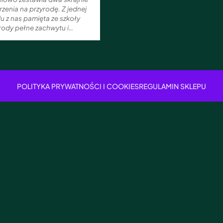
rzenia na przyrodę. Z jednej
lu z nas pamięta ze szkoły
rody pełne zachwytu i…
POLITYKA PRYWATNOŚCI I COOKIES
REGULAMIN SKLEPU