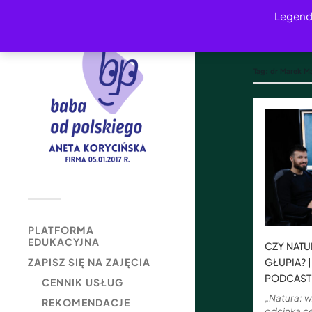
Legend
Tag:
dr Marek M
PLATFORMA
EDUKACYJNA
CZY NATU
GŁUPIA? 
ZAPISZ SIĘ NA ZAJĘCIA
PODCAST
CENNIK USŁUG
„Natura: w
REKOMENDACJE
odcinka c