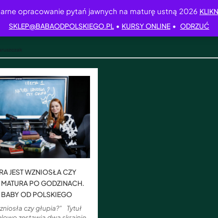
arne opracowanie pytań jawnych na maturę ustną 2026
KLIKN
•
•
SKLEP@BABAODPOLSKIEGO.PL
KURSY ONLINE
ODRZUĆ
aruszczak
RA JEST WZNIOSŁA CZY
| MATURA PO GODZINACH.
 BABY OD POLSKIEGO
zniosła czy głupia?” Tytuł
elowo zestawia dwa skrajnie