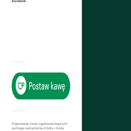
Facebook
Kopiowanie treści ogólnodostępnych
wymaga zaznaczenia źródła i może