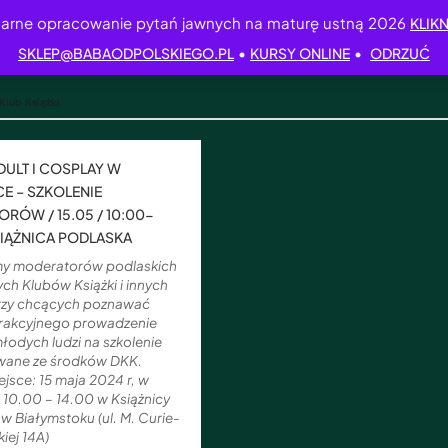
arne opracowanie pytań jawnych na maturę ustną 2026
KLIKN
•
•
SKLEP@BABAODPOLSKIEGO.PL
KURSY ONLINE
ODRZUĆ
Klub Książki
ULT I COSPLAY W
CE – SZKOLENIE
RÓW / 15.05 / 10:00-
KSIĄŻNICA PODLASKA
y moderatorów podlaskich
ch Klubów Książki i innych
arzy chcących poznawać
rakcyjnego prowadzenie
młodych ludzi na szkolenie
wane ze środków DKK.
iejsce: 15 maja 2024 r, w
 10.00 – 14.00 w Książnicy
 w Białymstoku (ul. M. Curie-
iej 14A)