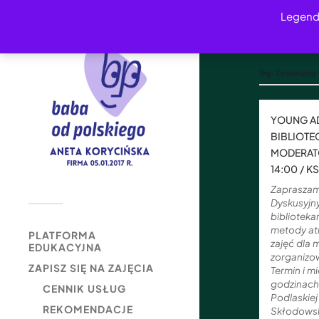
Legend
Tag:
Dyskusyjny 
YOUNG AD
BIBLIOTE
MODERATO
14:00 / 
Zapraszam
Dyskusyjny
bibliotek
metody at
PLATFORMA
zajęć dla 
EDUKACYJNA
zorganizo
ZAPISZ SIĘ NA ZAJĘCIA
Termin i m
godzinach
CENNIK USŁUG
Podlaskiej
REKOMENDACJE
Skłodowsk