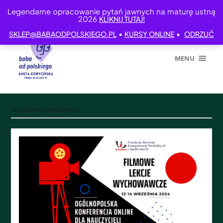
Legendarne opracowanie pytań jawnych na maturę ustną
2026
KLIKNIJ TUTAJ!
•
•
SKLEP@BABAODPOLSKIEGO.PL
KURSY ONLINE
ODRZUĆ
MENU
Tag:
dystrybutorzy filmów