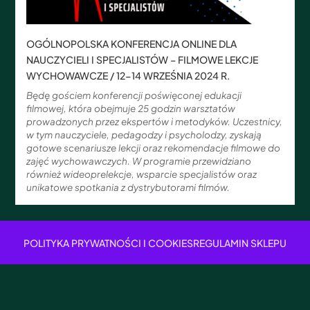
OGÓLNOPOLSKA KONFERENCJA ONLINE DLA
NAUCZYCIELI I SPECJALISTÓW – FILMOWE LEKCJE
WYCHOWAWCZE / 12-14 WRZEŚNIA 2024 R.
Będę gościem konferencji poświęconej edukacji
filmowej, która obejmuje 25 godzin warsztatów
prowadzonych przez ekspertów i metodyków. Uczestnicy,
w tym nauczyciele, pedagodzy i psycholodzy, zyskają
gotowe scenariusze lekcji oraz rekomendacje filmowe do
zajęć wychowawczych. W programie przewidziano
również wideoprelekcje, wsparcie specjalistów oraz
unikatowe spotkania z dystrybutorami filmów.
POLITYKA PRYWATNOŚCI I COOKIES
REGULAMIN SKLEPU