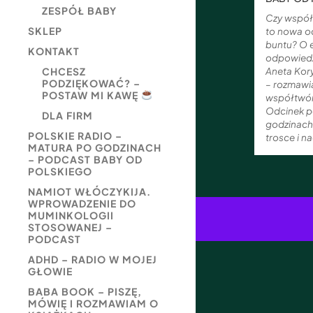
ZESPÓŁ BABY
Czy współ
SKLEP
to nowa o
buntu? O 
KONTAKT
odpowiedz
Aneta Kor
CHCESZ
PODZIĘKOWAĆ? –
– rozmawi
POSTAW MI KAWĘ
współtwór
Odcinek p
DLA FIRM
godzinach”
POLSKIE RADIO –
trosce i na
MATURA PO GODZINACH
– PODCAST BABY OD
POLSKIEGO
NAMIOT WŁÓCZYKIJA.
WPROWADZENIE DO
MUMINKOLOGII
STOSOWANEJ –
PODCAST
ADHD – RADIO W MOJEJ
GŁOWIE
BABA BOOK – PISZĘ,
MÓWIĘ I ROZMAWIAM O