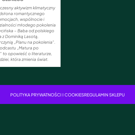
czesny aktywizm klimatyczny
dsłona romantycznego
emocjach, wspólnocie i
ialności młodego pokolenia
ycińska – Baba od polskiego
a z Dominiką Lasotą,
czynią „Planu na pokolenia”.
odcastu „Matura po
 to opowieść o literaturze,
dziei, która zmienia świat.
POLITYKA PRYWATNOŚCI I COOKIES
REGULAMIN SKLEPU