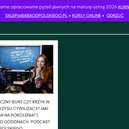
arne opracowanie pytań jawnych na maturę ustną 2026
KLIKN
•
•
SKLEP@BABAODPOLSKIEGO.PL
KURSY ONLINE
ODRZUĆ
y
CZNY BUNT CZY KRZYK W
YZYSU CYWILIZACJI? JAKI
N NA POKOLENIA? |
PO GODZINACH. PODCAST
 POLSKIEGO