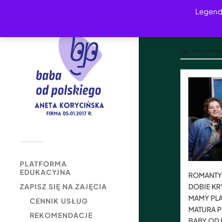
Legend
Tag:
eco-anxiet
PLATFORMA
EDUKACYJNA
ROMANTY
DOBIE KR
ZAPISZ SIĘ NA ZAJĘCIA
MAMY PLA
CENNIK USŁUG
MATURA 
REKOMENDACJE
BABY OD