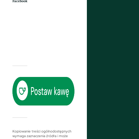
Facebook
Kopiowanie treści ogólnodostępnych
wymaga zaznaczenia źródła i może