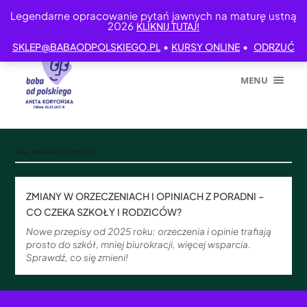
Legendarne opracowanie pytań jawnych na maturę ustną
2026
KLIKNIJ TUTAJ!
•
•
SKLEP@BABAODPOLSKIEGO.PL
KURSY ONLINE
ODRZUĆ
MENU
Tag:
edukacja specjalna
ZMIANY W ORZECZENIACH I OPINIACH Z PORADNI –
CO CZEKA SZKOŁY I RODZICÓW?
Nowe przepisy od 2025 roku: orzeczenia i opinie trafiają
prosto do szkół, mniej biurokracji, więcej wsparcia.
Sprawdź, co się zmieni!