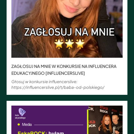
ZAGŁOSUJ NA MNIE W KONKURSIE NA INFLUENCERA
EDUKACYJNEGO [INFLUENCERSLIVE]
Głosuj w konkursie influencerslive:
https://influencerslive.pl/t/baba-od-polskiego/