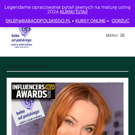
Legendarne opracowanie pytań jawnych na maturę ustną
2026
KLIKNIJ TUTAJ!
•
•
SKLEP@BABAODPOLSKIEGO.PL
KURSY ONLINE
ODRZUĆ
MENU
Tag:
edukacyjny influencer