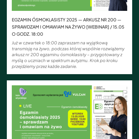
EGZAMIN ÓSMOKLASISTY 2025 — ARKUSZ NR 200 —
SPRAWDZAM I OMAWIAM NA ŻYWO [WEBINAR] / 15.05
O GODZ. 18:00
Już w czwartek o 18:00 zapraszam na wyjątkową
transmisję na żywo, podczas której wspólnie rozwiążemy
arkusz nr 200 egzaminu ósmoklasisty – przygotowany z
myślą o uczniach w spektrum autyzmu. Krok po kroku
przejdziemy przez każde zadanie.