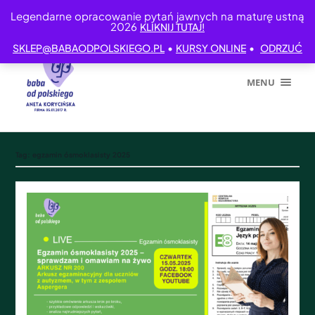
Legendarne opracowanie pytań jawnych na maturę ustną
2026
KLIKNIJ TUTAJ!
•
•
SKLEP@BABAODPOLSKIEGO.PL
KURSY ONLINE
ODRZUĆ
MENU
Tag:
egzamin ósmoklasisty 2025