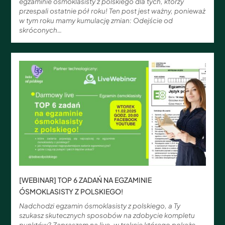
egzaminie ósmoklasisty z polskiego dla tych, którzy
przespali ostatnie pół roku! Ten post jest ważny, ponieważ
w tym roku mamy kumulację zmian: Odejście od
skróconych…
[WEBINAR] TOP 6 ZADAŃ NA EGZAMINIE
ÓSMOKLASISTY Z POLSKIEGO!
Nadchodzi egzamin ósmoklasisty z polskiego, a Ty
szukasz skutecznych sposobów na zdobycie kompletu
punktów? Zapraszam na live, w trakcie którego pokażę