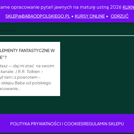
arne opracowanie pytań jawnych na maturę ustną 2026
KLIKN
•
•
SKLEP@BABAODPOLSKIEGO.PL
KURSY ONLINE
ODRZUĆ
ntastyczne
 ELEMENTY FANTASTYCZNE W
E”?
zytasz — daj mi znać na swoim
kanale: J.R.R. Tolkien –
yli tam i z powrotem –
e sklepu Baba od polskiego
racowanie…
POLITYKA PRYWATNOŚCI I COOKIES
REGULAMIN SKLEPU