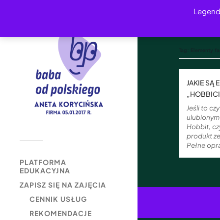
Legend
Tag:
Elementy fa
JAKIE SĄ
„HOBBICI
Jeśli to c
ulubionym 
Hobbit, cz
produkt z
Pełne op
PLATFORMA
EDUKACYJNA
ZAPISZ SIĘ NA ZAJĘCIA
CENNIK USŁUG
REKOMENDACJE