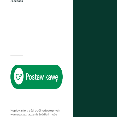
Facebook
Kopiowanie treści ogólnodostępnych
wymaga zaznaczenia źródła i może