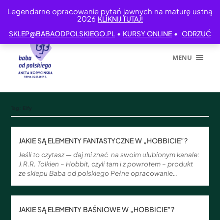
Legendarne opracowanie pytań jawnych na maturę ustną
2026
KLIKNIJ TUTAJ!
•
•
SKLEP@BABAODPOLSKIEGO.PL
KURSY ONLINE
ODRZUĆ
MENU
Tag:
Elfy
JAKIE SĄ ELEMENTY FANTASTYCZNE W „HOBBICIE”?
Jeśli to czytasz — daj mi znać na swoim ulubionym kanale:
J.R.R. Tolkien – Hobbit, czyli tam i z powrotem – produkt
ze sklepu Baba od polskiego Pełne opracowanie…
JAKIE SĄ ELEMENTY BAŚNIOWE W „HOBBICIE”?