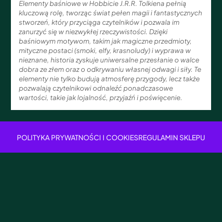
Elementy baśniowe w Hobbicie J.R.R. Tolkiena pełnią
kluczową rolę, tworząc świat pełen magii i fantastycznych
stworzeń, który przyciąga czytelników i pozwala im
zanurzyć się w niezwykłej rzeczywistości. Dzięki
baśniowym motywom, takim jak magiczne przedmioty,
mityczne postaci (smoki, elfy, krasnoludy) i wyprawa w
nieznane, historia zyskuje uniwersalne przesłanie o walce
dobra ze złem oraz o odkrywaniu własnej odwagi i siły. Te
elementy nie tylko budują atmosferę przygody, lecz także
pozwalają czytelnikowi odnaleźć ponadczasowe
wartości, takie jak lojalność, przyjaźń i poświęcenie.
POLITYKA PRYWATNOŚCI I COOKIES
REGULAMIN SKLEPU