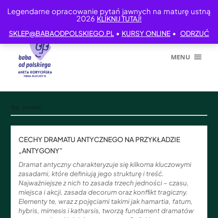
Legendarne opracowanie pytań jawnych na maturę ustną
2026
KLIKNIJ TUTAJ!
•
•
SKLEP@BABAODPOLSKIEGO.PL
KURSY ONLINE
ODRZUĆ
MENU
Tag:
exodos
CECHY DRAMATU ANTYCZNEGO NA PRZYKŁADZIE
„ANTYGONY”
Dramat antyczny charakteryzuje się kilkoma kluczowymi
zasadami, które definiują jego strukturę i treść.
Najważniejsze z nich to zasada trzech jedności – czasu,
miejsca i akcji, zasada decorum oraz konflikt tragiczny.
Elementy te, wraz z pojęciami takimi jak hamartia, fatum,
hybris, mimesis i katharsis, tworzą fundament dramatów