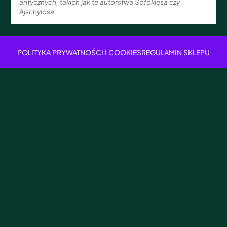
antycznych, takich jak te autorstwa Sofoklesa czy
Ajschylosa.
POLITYKA PRYWATNOŚCI I COOKIES
REGULAMIN SKLEPU