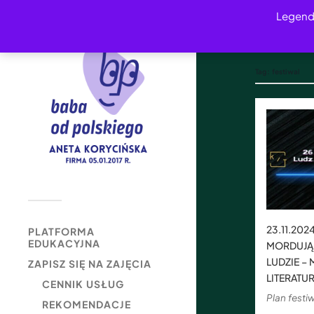
Legend
Tag:
festiwal
23.11.20
PLATFORMA
EDUKACYJNA
MORDUJĄ 
LUDZIE – 
ZAPISZ SIĘ NA ZAJĘCIA
LITERATU
CENNIK USŁUG
Plan festi
REKOMENDACJE