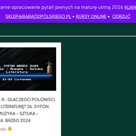
arne opracowanie pytań jawnych na maturę ustną 2026
KLIKN
•
•
SKLEP@BABAODPOLSKIEGO.PL
KURSY ONLINE
ODRZUĆ
24 R.: DLACZEGO POLONIŚCI
LITERATURĘ? 26. SYFON.
MUZYKA – SZTUKA –
RA. BRZEG 2024
walu