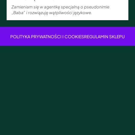
Zamieniam się w agentkę specjalną o pseudonimie
„Baba” i rozwiązuję wątpliwości językowe.
POLITYKA PRYWATNOŚCI I COOKIES
REGULAMIN SKLEPU