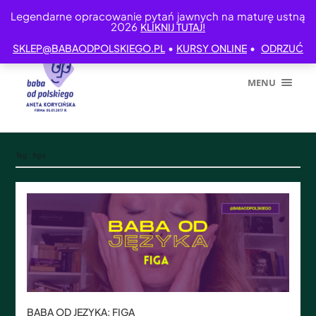
Legendarne opracowanie pytań jawnych na maturę ustną
2026
KLIKNIJ TUTAJ!
•
•
SKLEP@BABAODPOLSKIEGO.PL
KURSY ONLINE
ODRZUĆ
MENU
Tag:
figa
BABA OD JĘZYKA: FIGA