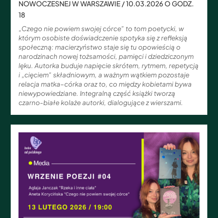
NOWOCZESNEJ W WARSZAWIE / 10.03.2026 O GODZ.
18
„Czego nie powiem swojej córce” to tom poetycki, w
którym osobiste doświadczenie spotyka się z refleksją
społeczną: macierzyństwo staje się tu opowieścią o
narodzinach nowej tożsamości, pamięci i dziedziczonym
lęku. Autorka buduje napięcie skrótem, rytmem, repetycją
i „cięciem” składniowym, a ważnym wątkiem pozostaje
relacja matka–córka oraz to, co między kobietami bywa
niewypowiedziane. Integralną część książki tworzą
czarno-białe kolaże autorki, dialogujące z wierszami.