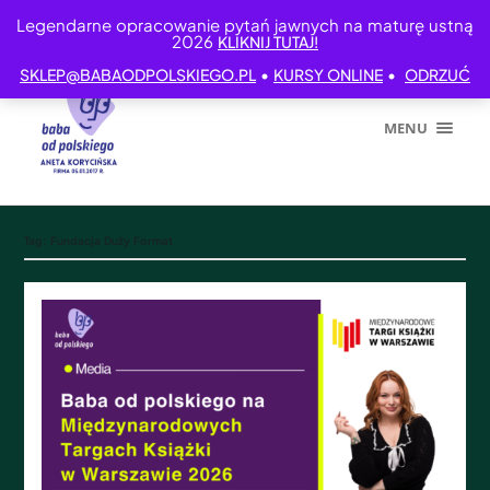
Legendarne opracowanie pytań jawnych na maturę ustną
2026
KLIKNIJ TUTAJ!
•
•
SKLEP@BABAODPOLSKIEGO.PL
KURSY ONLINE
ODRZUĆ
MENU
Tag:
Fundacja Duży Format