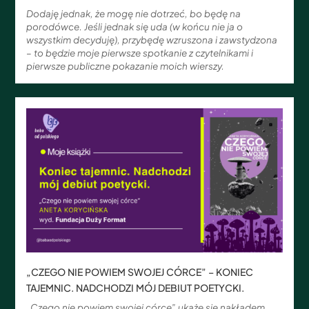
Dodaję jednak, że mogę nie dotrzeć, bo będę na
porodówce. Jeśli jednak się uda (w końcu nie ja o
wszystkim decyduję), przybędę wzruszona i zawstydzona
– to będzie moje pierwsze spotkanie z czytelnikami i
pierwsze publiczne pokazanie moich wierszy.
„CZEGO NIE POWIEM SWOJEJ CÓRCE” – KONIEC
TAJEMNIC. NADCHODZI MÓJ DEBIUT POETYCKI.
„Czego nie powiem swojej córce” ukaże się nakładem