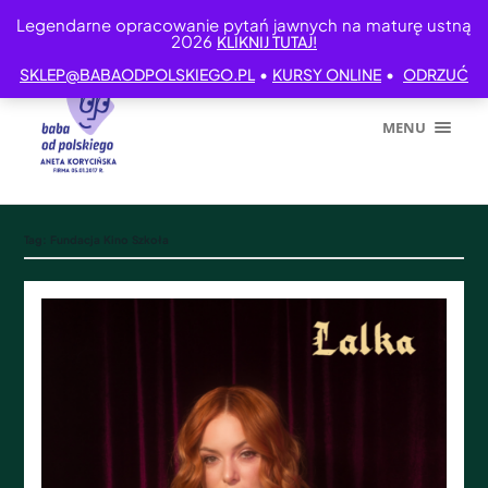
Legendarne opracowanie pytań jawnych na maturę ustną
2026
KLIKNIJ TUTAJ!
•
•
SKLEP@BABAODPOLSKIEGO.PL
KURSY ONLINE
ODRZUĆ
MENU
Tag:
Fundacja Kino Szkoła