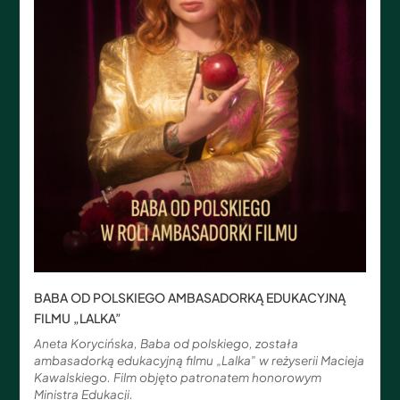
BABA OD POLSKIEGO AMBASADORKĄ EDUKACYJNĄ
FILMU „LALKA”
Aneta Korycińska, Baba od polskiego, została
ambasadorką edukacyjną filmu „Lalka” w reżyserii Macieja
Kawalskiego. Film objęto patronatem honorowym
Ministra Edukacji.