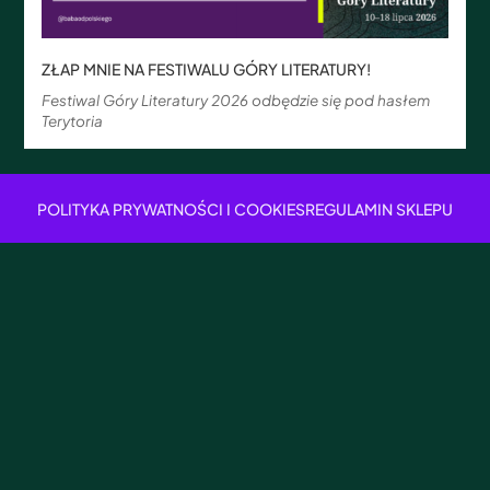
ZŁAP MNIE NA FESTIWALU GÓRY LITERATURY!
Festiwal Góry Literatury 2026 odbędzie się pod hasłem
Terytoria
POLITYKA PRYWATNOŚCI I COOKIES
REGULAMIN SKLEPU