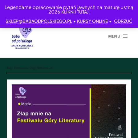
Legendarne opracowanie pytań jawnych na maturę ustną
2026
KLIKNIJ TUTAJ!
•
•
SKLEP@BABAODPOLSKIEGO.PL
KURSY ONLINE
ODRZUĆ
MENU
Tag:
Fundacja Olgi Tokarczuk