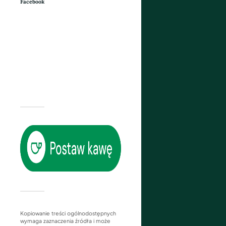
Facebook
Kopiowanie treści ogólnodostępnych
wymaga zaznaczenia źródła i może