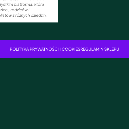
ystkim platforma, która
zieci, rodziców i
listów z różnych dziedzin.
POLITYKA PRYWATNOŚCI I COOKIES
REGULAMIN SKLEPU