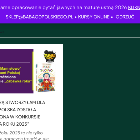
arne opracowanie pytań jawnych na maturę ustną 2026
KLIKN
•
•
SKLEP@BABAODPOLSKIEGO.PL
KURSY ONLINE
ODRZUĆ
owa
ÓRĄ STWORZYŁAM DLA
POLSKA ZOSTAŁA
ONA W KONKURSIE
A ROKU 2025”
oku 2025 to nie tylko
ja gorących trendów, ale