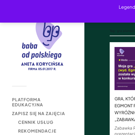
Legend
Tag:
gra plansz
GRA, KT
PLATFORMA
EDUKACYJNA
EGMONT 
WYRÓŻNI
ZAPISZ SIĘ NA ZAJĘCIA
„ZABAWK
CENNIK USŁUG
Zabawka R
REKOMENDACJE
prezentac