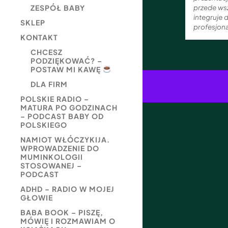
przede wsz
ZESPÓŁ BABY
integruje d
SKLEP
profesjona
KONTAKT
CHCESZ
PODZIĘKOWAĆ? –
POSTAW MI KAWĘ
DLA FIRM
POLSKIE RADIO –
MATURA PO GODZINACH
– PODCAST BABY OD
POLSKIEGO
NAMIOT WŁÓCZYKIJA.
WPROWADZENIE DO
MUMINKOLOGII
STOSOWANEJ –
PODCAST
ADHD – RADIO W MOJEJ
GŁOWIE
BABA BOOK – PISZĘ,
MÓWIĘ I ROZMAWIAM O