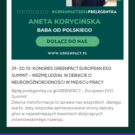
29-30.10: KONGRES GREENPACT EUROPEAN ESG
SUMMIT – WEZMĘ UDZIAŁ W DEBACIE O
NEURORÓŻNORODNOŚCI W MIEJSCU PRACY
Będę prelegentką na @GREENPACT – European ESG
Summit!
Zielona transformacja to sprawa nas wszystkich, dlatego
warto, żeby wszystkie zainteresowane strony zabrały
głos w najważniejszych kwestiach dotyczących
zrównoważonego rozwoju.