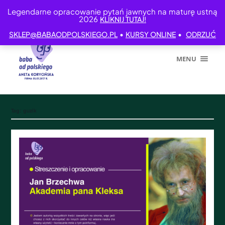
Legendarne opracowanie pytań jawnych na maturę ustną
2026
KLIKNIJ TUTAJ!
•
•
SKLEP@BABAODPOLSKIEGO.PL
KURSY ONLINE
ODRZUĆ
MENU
Tag:
guzik