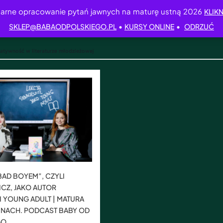
arne opracowanie pytań jawnych na maturę ustną 2026
KLIKN
•
•
SKLEP@BABAODPOLSKIEGO.PL
KURSY ONLINE
ODRZUĆ
atywność w literaturze młodzieżowej
AD BOYEM”, CZYLI
ICZ, JAKO AUTOR
 YOUNG ADULT | MATURA
INACH. PODCAST BABY OD
GO