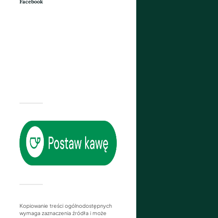
Facebook
Kopiowanie treści ogólnodostępnych
wymaga zaznaczenia źródła i może