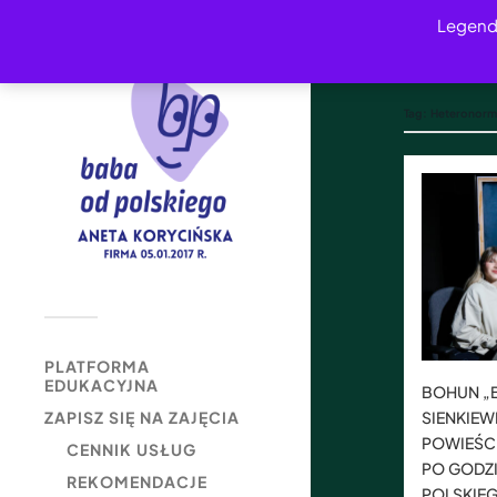
Legend
Tag:
Heteronorm
PLATFORMA
EDUKACYJNA
BOHUN „B
SIENKIEW
ZAPISZ SIĘ NA ZAJĘCIA
POWIEŚCI
CENNIK USŁUG
PO GODZ
REKOMENDACJE
POLSKIE