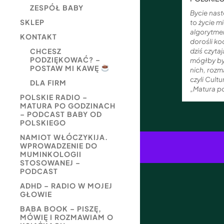
ZESPÓŁ BABY
Bycie nast
SKLEP
to życie m
algorytme
KONTAKT
dorośli ko
dziś czytaj
CHCESZ
PODZIĘKOWAĆ? –
mógłby by
POSTAW MI KAWĘ
nich, roz
czyli Cul
DLA FIRM
„Matura p
POLSKIE RADIO –
MATURA PO GODZINACH
– PODCAST BABY OD
POLSKIEGO
NAMIOT WŁÓCZYKIJA.
WPROWADZENIE DO
MUMINKOLOGII
STOSOWANEJ –
PODCAST
ADHD – RADIO W MOJEJ
GŁOWIE
BABA BOOK – PISZĘ,
MÓWIĘ I ROZMAWIAM O