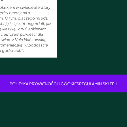
olatkiem w świecie literatury
iędzy emocjami a
m. O tym, dlaczego młodzi
chają książki Young Adult, jak
ą klasykę i czy Sienkiewicz
ć autorem powieści dla
mawiam z Nelą Mańkowską,
turomaniaczką, w podcaście
o godzinach”.
POLITYKA PRYWATNOŚCI I COOKIES
REGULAMIN SKLEPU