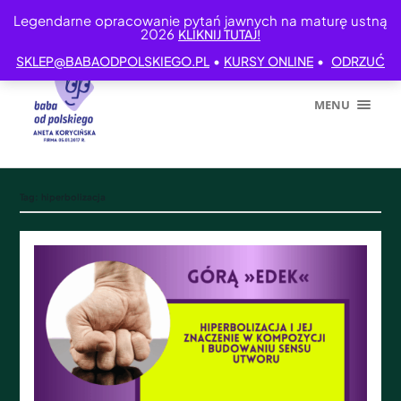
Legendarne opracowanie pytań jawnych na maturę ustną
2026
KLIKNIJ TUTAJ!
•
•
SKLEP@BABAODPOLSKIEGO.PL
KURSY ONLINE
ODRZUĆ
MENU
Tag:
hiperbolizacja