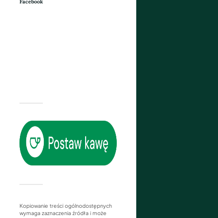
Facebook
Kopiowanie treści ogólnodostępnych
wymaga zaznaczenia źródła i może