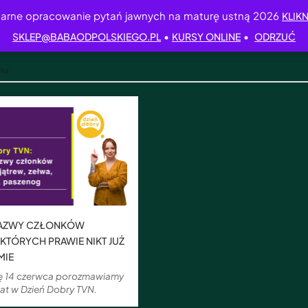
arne opracowanie pytań jawnych na maturę ustną 2026
KLIKN
•
•
SKLEP@BABAODPOLSKIEGO.PL
KURSY ONLINE
ODRZUĆ
yka
AZWY CZŁONKÓW
 KTÓRYCH PRAWIE NIKT JUŻ
MIE
lę 14 czerwca porozmawiamy
at w Dzień Dobry TVN.