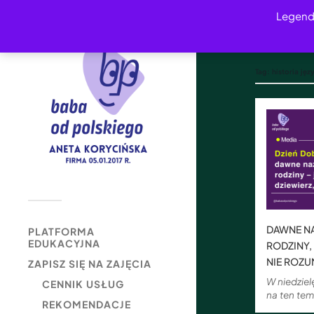
Legend
Tag:
historia jęz
DAWNE N
PLATFORMA
EDUKACYJNA
RODZINY,
NIE ROZU
ZAPISZ SIĘ NA ZAJĘCIA
W niedzie
CENNIK USŁUG
na ten tem
REKOMENDACJE