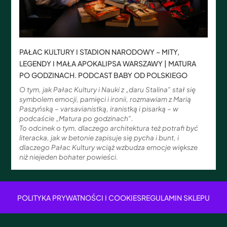
PAŁAC KULTURY I STADION NARODOWY – MITY,
LEGENDY I MAŁA APOKALIPSA WARSZAWY | MATURA
PO GODZINACH. PODCAST BABY OD POLSKIEGO
O tym, jak Pałac Kultury i Nauki z „daru Stalina” stał się
symbolem emocji, pamięci i ironii, rozmawiam z Marią
Paszyńską – varsavianistką, iranistką i pisarką – w
podcaście „Matura po godzinach”.
To odcinek o tym, dlaczego architektura też potrafi być
literacka, jak w betonie zapisuje się pycha i bunt, i
dlaczego Pałac Kultury wciąż wzbudza emocje większe
niż niejeden bohater powieści.
POLITYKA PRYWATNOŚCI I COOKIES
REGULAMIN SKLEPU