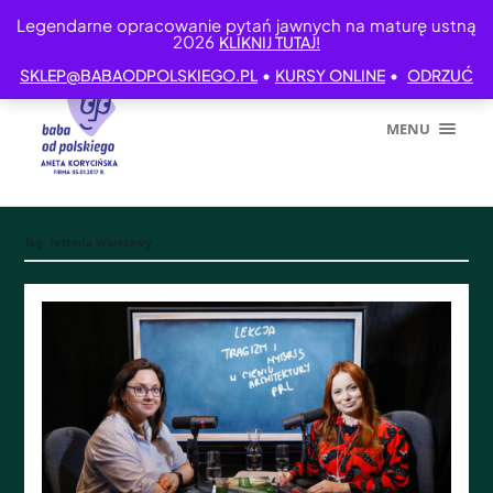
Legendarne opracowanie pytań jawnych na maturę ustną
2026
KLIKNIJ TUTAJ!
•
•
SKLEP@BABAODPOLSKIEGO.PL
KURSY ONLINE
ODRZUĆ
MENU
Tag:
historia Warszawy