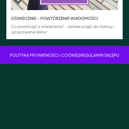
OŚWIECENIE – POWTÓRZENIE WIADOMOŚCI
Co powtórzyć z oświecenia? – zestaw pojęć do matury i
opracowania lektur
POLITYKA PRYWATNOŚCI I COOKIES
REGULAMIN SKLEPU