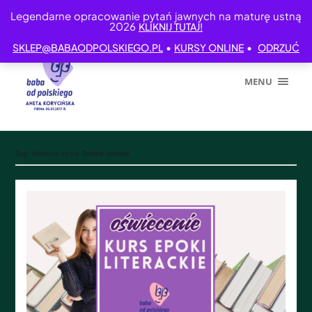
Legendarne opracowanie pytań jawnych na maturę ustną
2026
KLIKNIJ TUTAJ!
•
•
SKLEP@BABAODPOLSKIEGO.PL
KURSY ONLINE
ODRZUĆ
MENU
Tag:
Historia życia Tomka Jonesa