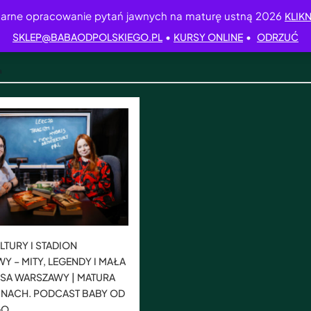
arne opracowanie pytań jawnych na maturę ustną 2026
KLIKN
•
•
SKLEP@BABAODPOLSKIEGO.PL
KURSY ONLINE
ODRZUĆ
a
LTURY I STADION
 – MITY, LEGENDY I MAŁA
SA WARSZAWY | MATURA
INACH. PODCAST BABY OD
GO