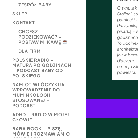
ZESPÓŁ BABY
O tym, jak
SKLEP
Stalina” s
pamięci i 
KONTAKT
Paszyńską –
pisarką –
CHCESZ
PODZIĘKOWAĆ? –
godzinach
POSTAW MI KAWĘ
To odcine
architektur
DLA FIRM
jak w beton
POLSKIE RADIO –
dlaczego 
MATURA PO GODZINACH
emocje wię
– PODCAST BABY OD
powieści.
POLSKIEGO
NAMIOT WŁÓCZYKIJA.
WPROWADZENIE DO
MUMINKOLOGII
STOSOWANEJ –
PODCAST
ADHD – RADIO W MOJEJ
GŁOWIE
BABA BOOK – PISZĘ,
MÓWIĘ I ROZMAWIAM O