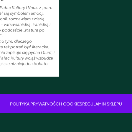
 Pałac Kultury i Nauki z „daru
tał się symbolem emocji,
ironii, rozmawiam z Marią
 varsavianistką, iranistką i
 w podcaście „Matura po
”.
k o tym, dlaczego
a też potrafi być literacka,
ie zapisuje się pycha i bunt, i
Pałac Kultury wciąż wzbudza
ksze niż niejeden bohater
POLITYKA PRYWATNOŚCI I COOKIES
REGULAMIN SKLEPU