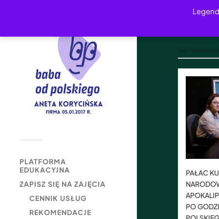
Legend
Tag:
humanistyk
PLATFORMA
EDUKACYJNA
PAŁAC KU
NARODOWY
ZAPISZ SIĘ NA ZAJĘCIA
APOKALIP
CENNIK USŁUG
PO GODZ
REKOMENDACJE
POLSKIE