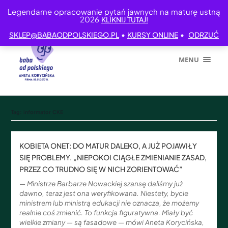
Legendarne opracowanie pytań jawnych na maturę ustną
2026
KLIKNIJ TUTAJ!
•
•
SKLEP@BABAODPOLSKIEGO.PL
KURSY ONLINE
ODRZUĆ
MENU
Tag:
informator CKE
KOBIETA ONET: DO MATUR DALEKO, A JUŻ POJAWIŁY
SIĘ PROBLEMY. „NIEPOKOI CIĄGŁE ZMIENIANIE ZASAD,
PRZEZ CO TRUDNO SIĘ W NICH ZORIENTOWAĆ”
— Ministrze Barbarze Nowackiej szansę daliśmy już
dawno, teraz jest ona weryfikowana. Niestety, bycie
ministrem lub ministrą edukacji nie oznacza, że możemy
realnie coś zmienić. To funkcja figuratywna. Miały być
wielkie zmiany — są fasadowe — mówi Aneta Korycińska,