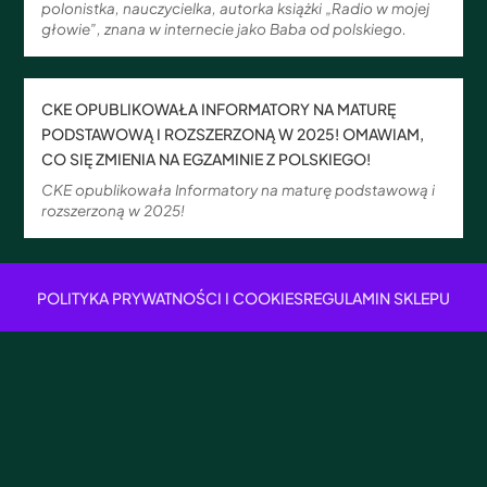
polonistka, nauczycielka, autorka książki „Radio w mojej
głowie”, znana w internecie jako Baba od polskiego.
CKE OPUBLIKOWAŁA INFORMATORY NA MATURĘ
PODSTAWOWĄ I ROZSZERZONĄ W 2025! OMAWIAM,
CO SIĘ ZMIENIA NA EGZAMINIE Z POLSKIEGO!
CKE opublikowała Informatory na maturę podstawową i
rozszerzoną w 2025!
POLITYKA PRYWATNOŚCI I COOKIES
REGULAMIN SKLEPU