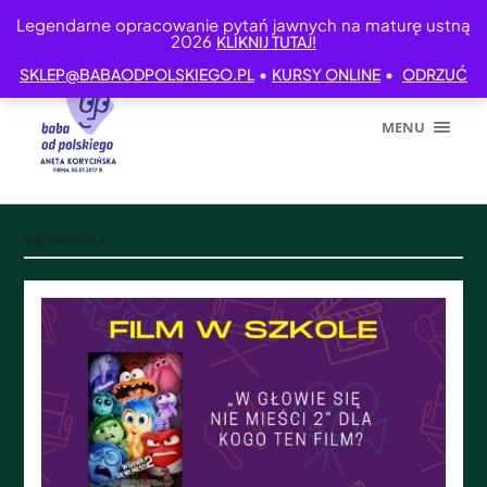
Legendarne opracowanie pytań jawnych na maturę ustną
2026
KLIKNIJ TUTAJ!
•
•
SKLEP@BABAODPOLSKIEGO.PL
KURSY ONLINE
ODRZUĆ
MENU
Tag:
Inside out