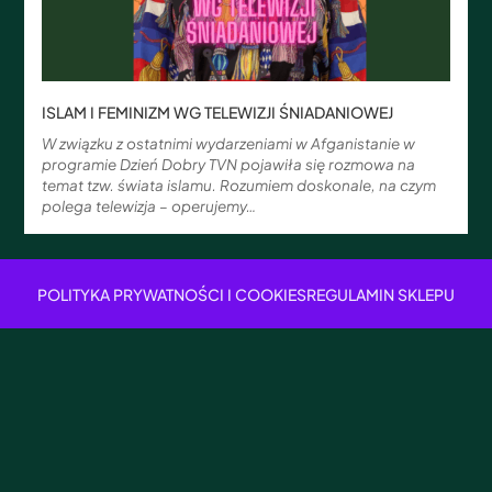
ISLAM I FEMINIZM WG TELEWIZJI ŚNIADANIOWEJ
W związku z ostatnimi wydarzeniami w Afganistanie w
programie Dzień Dobry TVN pojawiła się rozmowa na
temat tzw. świata islamu. Rozumiem doskonale, na czym
polega telewizja – operujemy…
POLITYKA PRYWATNOŚCI I COOKIES
REGULAMIN SKLEPU