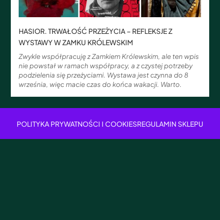
HASIOR. TRWAŁOŚĆ PRZEŻYCIA – REFLEKSJE Z
WYSTAWY W ZAMKU KRÓLEWSKIM
Zwykle współpracuję z Zamkiem Królewskim, ale ten wpis
nie powstał w ramach współpracy, a z czystej potrzeby
podzielenia się przeżyciami. Wystawa jest czynna do 8
września, więc macie czas do końca wakacji. Warto.
POLITYKA PRYWATNOŚCI I COOKIES
REGULAMIN SKLEPU