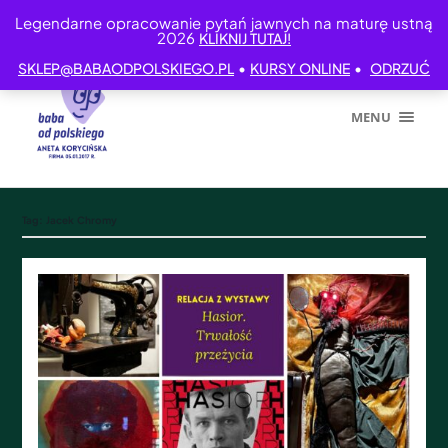
Legendarne opracowanie pytań jawnych na maturę ustną
2026
KLIKNIJ TUTAJ!
•
•
SKLEP@BABAODPOLSKIEGO.PL
KURSY ONLINE
ODRZUĆ
MENU
Tag:
Jacek Chromy