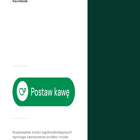
Facebook
Kopiowanie treści ogólnodostępnych
wymaga zaznaczenia źródła i może