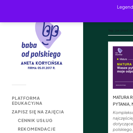
Legend
Tag:
jak pisać r
MATURA 
PLATFORMA
EDUKACYJNA
PYTANIA,
ZAPISZ SIĘ NA ZAJĘCIA
Kompleks
najczęści
CENNIK USŁUG
dotyczące 
REKOMENDACJE
polskiego.