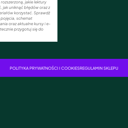
rozszerzoną, jakie lektury
, jak uniknąć błędów oraz z
eriałów korzystać. Sprawdź
 pojęcia, schemat
ia oraz aktualne kursy i e-
tecznie przygotuj się do
POLITYKA PRYWATNOŚCI I COOKIES
REGULAMIN SKLEPU