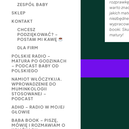
rozprawkę 
ZESPÓŁ BABY
warto znać
SKLEP
jakich mat
niezbędne
KONTAKT
wypracowan
booki. Sku
CHCESZ
PODZIĘKOWAĆ? –
matury!
POSTAW MI KAWĘ
DLA FIRM
POLSKIE RADIO –
MATURA PO GODZINACH
– PODCAST BABY OD
POLSKIEGO
NAMIOT WŁÓCZYKIJA.
WPROWADZENIE DO
MUMINKOLOGII
STOSOWANEJ –
PODCAST
ADHD – RADIO W MOJEJ
GŁOWIE
BABA BOOK – PISZĘ,
MÓWIĘ I ROZMAWIAM O