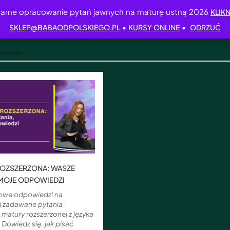
arne opracowanie pytań jawnych na maturę ustną 2026
KLIKN
•
•
SKLEP@BABAODPOLSKIEGO.PL
KURSY ONLINE
ODRZUĆ
ozprawkę
ROZSZERZONA: WASZE
 MOJE ODPOWIEDZI
owe odpowiedzi na
ej zadawane pytania
matury rozszerzonej z języka
 Dowiedz się, jak pisać