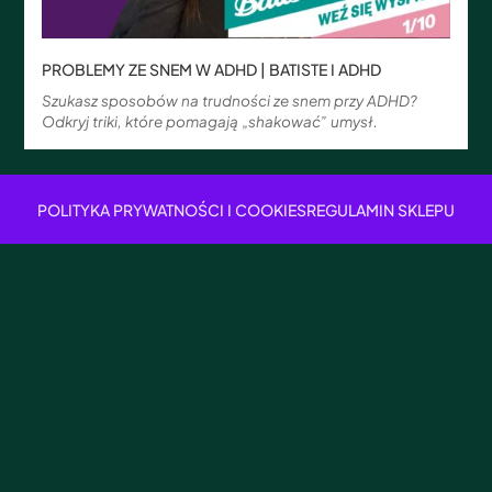
PROBLEMY ZE SNEM W ADHD | BATISTE I ADHD
Szukasz sposobów na trudności ze snem przy ADHD?
Odkryj triki, które pomagają „shakować” umysł.
POLITYKA PRYWATNOŚCI I COOKIES
REGULAMIN SKLEPU