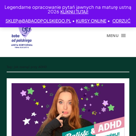
Legendarne opracowanie pytań jawnych na maturę ustną
2026
KLIKNIJ TUTAJ!
•
•
SKLEP@BABAODPOLSKIEGO.PL
KURSY ONLINE
ODRZUĆ
MENU
Tag:
jak zasnąć przy ADHD