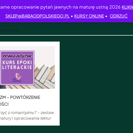
arne opracowanie pytań jawnych na maturę ustną 2026
KLIKN
•
•
SKLEP@BABAODPOLSKIEGO.PL
KURSY ONLINE
ODRZUĆ
fried Herder
ZM – POWTÓRZENIE
OŚCI
zyć z romantyzmu? – zestaw
atury i opracowania lektur