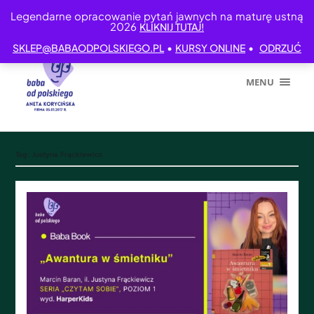
Legendarne opracowanie pytań jawnych na maturę ustną
2026
KLIKNIJ TUTAJ!
•
•
SKLEP@BABAODPOLSKIEGO.PL
KURSY ONLINE
ODRZUĆ
MENU
Tag:
Justyna Frąckiewicz