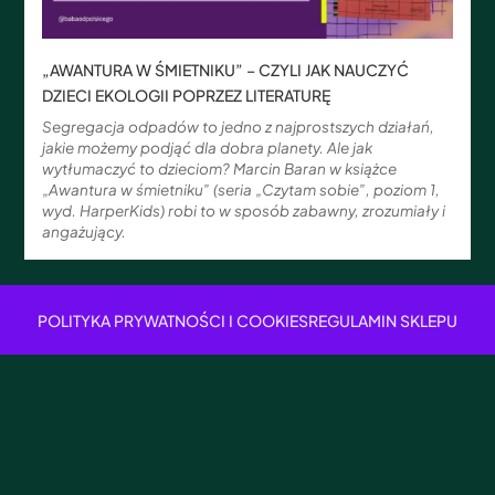
„AWANTURA W ŚMIETNIKU” – CZYLI JAK NAUCZYĆ
DZIECI EKOLOGII POPRZEZ LITERATURĘ
Segregacja odpadów to jedno z najprostszych działań,
jakie możemy podjąć dla dobra planety. Ale jak
wytłumaczyć to dzieciom? Marcin Baran w książce
„Awantura w śmietniku” (seria „Czytam sobie”, poziom 1,
wyd. HarperKids) robi to w sposób zabawny, zrozumiały i
angażujący.
POLITYKA PRYWATNOŚCI I COOKIES
REGULAMIN SKLEPU