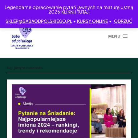
Legendarne opracowanie pytań jawnych na maturę ustną
2026
KLIKNIJ TUTAJ!
•
•
SKLEP@BABAODPOLSKIEGO.PL
KURSY ONLINE
ODRZUĆ
MENU
Tag:
justyna makowska