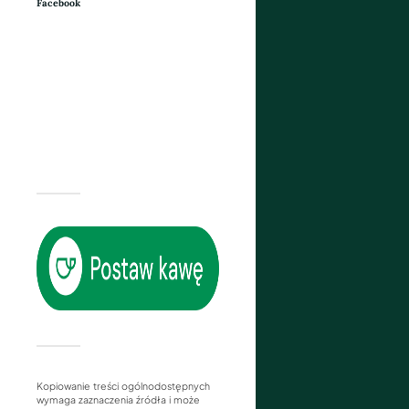
Facebook
Kopiowanie treści ogólnodostępnych
wymaga zaznaczenia źródła i może