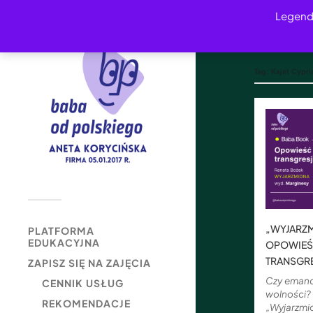
Legend
Tag:
Kajet Cypri
„WYJARZM
PLATFORMA
EDUKACYJNA
OPOWIEŚĆ
TRANSGRE
ZAPISZ SIĘ NA ZAJĘCIA
Czy emanc
CENNIK USŁUG
wolności?
REKOMENDACJE
„Wyjarzmi