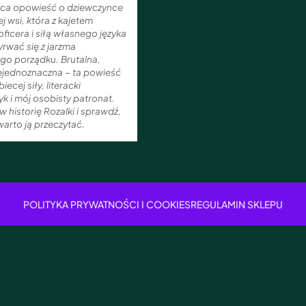
ąca opowieść o dziewczynce
ej wsi, która z kajetem
ficera i siłą własnego języka
rwać się z jarzma
go porządku. Brutalna,
iejednoznaczna – ta powieść
iecej siły, literacki
yk i mój osobisty patronat.
w historię Rozalki i sprawdź,
arto ją przeczytać.
POLITYKA PRYWATNOŚCI I COOKIES
REGULAMIN SKLEPU