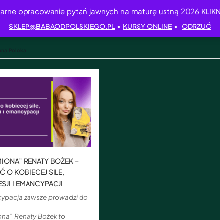
arne opracowanie pytań jawnych na maturę ustną 2026
KLIKN
•
•
SKLEP@BABAODPOLSKIEGO.PL
KURSY ONLINE
ODRZUĆ
ana Poloka
IONA” RENATY BOŻEK –
 O KOBIECEJ SILE,
SJI I EMANCYPACJI
ypacja zawsze prowadzi do
ona” Renaty Bożek to