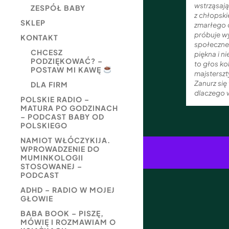
wstrząsaj
ZESPÓŁ BABY
z chłopski
SKLEP
zmarłego o
próbuje wy
KONTAKT
społeczne
CHCESZ
piękna i n
PODZIĘKOWAĆ? –
to głos kob
POSTAW MI KAWĘ
majsterszt
Zanurz się 
DLA FIRM
dlaczego w
POLSKIE RADIO –
MATURA PO GODZINACH
– PODCAST BABY OD
POLSKIEGO
NAMIOT WŁÓCZYKIJA.
WPROWADZENIE DO
MUMINKOLOGII
STOSOWANEJ –
PODCAST
ADHD – RADIO W MOJEJ
GŁOWIE
BABA BOOK – PISZĘ,
MÓWIĘ I ROZMAWIAM O