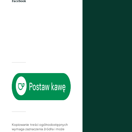
Facebook
Kopiowanie treści ogólnodostępnych
wymaga zaznaczenia źródła i może