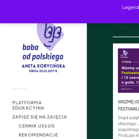
Legend
Tag:
kalisz
WEZMĘ UD
PLATFORMA
EDUKACYJNA
FESTIWAL
ZAPISZ SIĘ NA ZAJĘCIA
Skąd wzięł
dlaczego „
CENNIK USŁUG
wspólnego
REKOMENDACJE
Podczas Ka