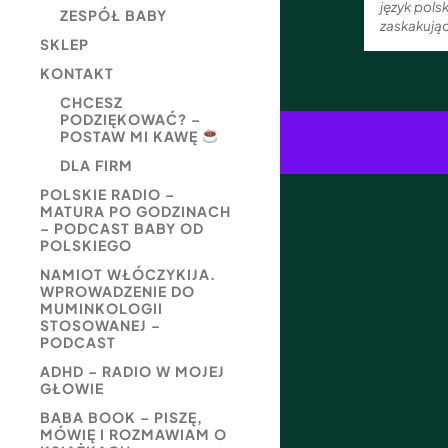
język pols
ZESPÓŁ BABY
zaskakując
SKLEP
KONTAKT
CHCESZ
PODZIĘKOWAĆ? –
POSTAW MI KAWĘ
DLA FIRM
POLSKIE RADIO –
MATURA PO GODZINACH
– PODCAST BABY OD
POLSKIEGO
NAMIOT WŁÓCZYKIJA.
WPROWADZENIE DO
MUMINKOLOGII
STOSOWANEJ –
PODCAST
ADHD – RADIO W MOJEJ
GŁOWIE
BABA BOOK – PISZĘ,
MÓWIĘ I ROZMAWIAM O