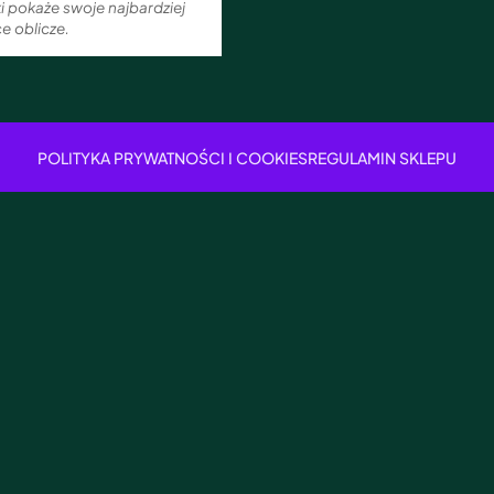
ki pokaże swoje najbardziej
e oblicze.
POLITYKA PRYWATNOŚCI I COOKIES
REGULAMIN SKLEPU