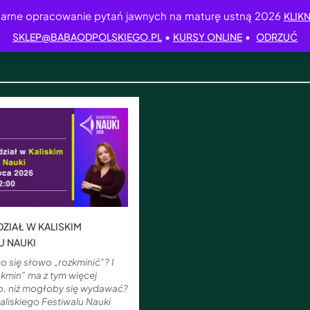
arne opracowanie pytań jawnych na maturę ustną 2026
KLIKN
•
•
SKLEP@BABAODPOLSKIEGO.PL
KURSY ONLINE
ODRZUĆ
ZIAŁ W KALISKIM
U NAUKI
o się słowo „rozkminić”? I
kmin” ma z tym więcej
, niż mogłoby się wydawać?
liskiego Festiwalu Nauki