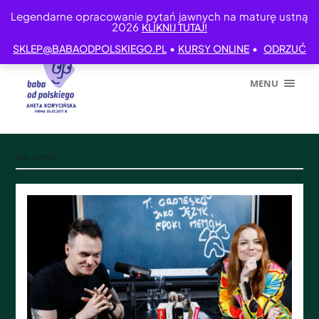
Legendarne opracowanie pytań jawnych na maturę ustną
2026
KLIKNIJ TUTAJ!
•
•
SKLEP@BABAODPOLSKIEGO.PL
KURSY ONLINE
ODRZUĆ
MENU
Tag:
kantor