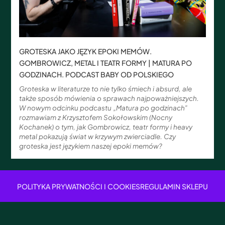
GROTESKA JAKO JĘZYK EPOKI MEMÓW.
GOMBROWICZ, METAL I TEATR FORMY | MATURA PO
GODZINACH. PODCAST BABY OD POLSKIEGO
Groteska w literaturze to nie tylko śmiech i absurd, ale
także sposób mówienia o sprawach najpoważniejszych.
W nowym odcinku podcastu „Matura po godzinach”
rozmawiam z Krzysztofem Sokołowskim (Nocny
Kochanek) o tym, jak Gombrowicz, teatr formy i heavy
metal pokazują świat w krzywym zwierciadle. Czy
groteska jest językiem naszej epoki memów?
POLITYKA PRYWATNOŚCI I COOKIES
REGULAMIN SKLEPU