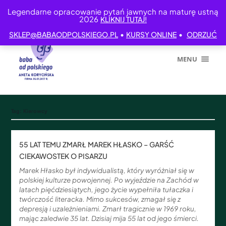
Legendarne opracowanie pytań jawnych na maturę ustną
2026
KLIKNIJ TUTAJ!
•
•
SKLEP@BABAODPOLSKIEGO.PL
KURSY ONLINE
ODRZUĆ
MENU
Tag:
Kierowcy
55 LAT TEMU ZMARŁ MAREK HŁASKO – GARŚĆ
CIEKAWOSTEK O PISARZU
Marek Hłasko był indywidualistą, który wyróżniał się w
polskiej kulturze powojennej. Po wyjeździe na Zachód w
latach pięćdziesiątych, jego życie wypełniła tułaczka i
twórczość literacka. Mimo sukcesów, zmagał się z
depresją i uzależnieniami. Zmarł tragicznie w 1969 roku,
mając zaledwie 35 lat. Dzisiaj mija 55 lat od jego śmierci.