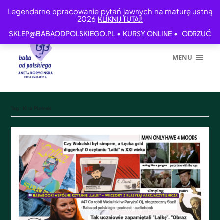
Legendarne opracowanie pytań jawnych na maturę ustną
2026
KLIKNIJ TUTAJ!
•
•
SKLEP@BABAODPOLSKIEGO.PL
KURSY ONLINE
ODRZUĆ
MENU
Tag:
Kira Pietrek