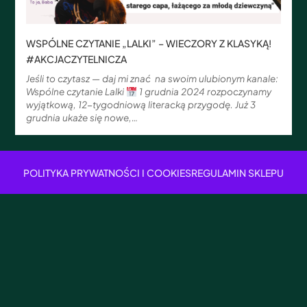
WSPÓLNE CZYTANIE „LALKI” – WIECZORY Z KLASYKĄ!
#AKCJACZYTELNICZA
Jeśli to czytasz — daj mi znać na swoim ulubionym kanale:
Wspólne czytanie Lalki
1 grudnia 2024 rozpoczynamy
wyjątkową, 12-tygodniową literacką przygodę. Już 3
grudnia ukaże się nowe,…
POLITYKA PRYWATNOŚCI I COOKIES
REGULAMIN SKLEPU