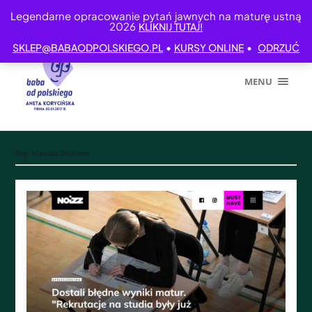
Legendarne opracowanie pytań jawnych na maturę ustną
2026
KLIKNIJ TUTAJ!
•
•
SKLEP@BABAODPOLSKIEGO.PL
KURSY ONLINE
ODRZUĆ
MENU
Tag:
Klaudia Stabach