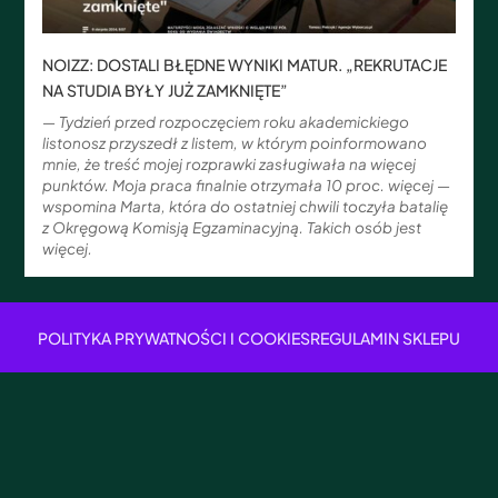
NOIZZ: DOSTALI BŁĘDNE WYNIKI MATUR. „REKRUTACJE
NA STUDIA BYŁY JUŻ ZAMKNIĘTE”
— Tydzień przed rozpoczęciem roku akademickiego
listonosz przyszedł z listem, w którym poinformowano
mnie, że treść mojej rozprawki zasługiwała na więcej
punktów. Moja praca finalnie otrzymała 10 proc. więcej —
wspomina Marta, która do ostatniej chwili toczyła batalię
z Okręgową Komisją Egzaminacyjną. Takich osób jest
więcej.
POLITYKA PRYWATNOŚCI I COOKIES
REGULAMIN SKLEPU