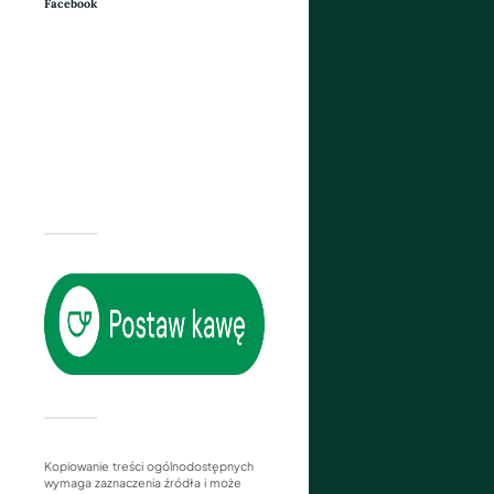
Facebook
Kopiowanie treści ogólnodostępnych
wymaga zaznaczenia źródła i może