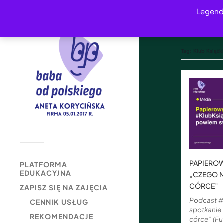
Legend
Tag:
Klub Książk
PAPIEROW
PLATFORMA
EDUKACYJNA
„CZEGO N
CÓRCE”
ZAPISZ SIĘ NA ZAJĘCIA
Podcast #
CENNIK USŁUG
spotkanie
REKOMENDACJE
córce” (F