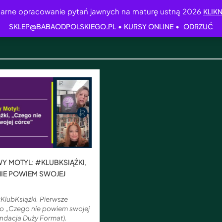
arne opracowanie pytań jawnych na maturę ustną 2026
KLIKN
•
•
SKLEP@BABAODPOLSKIEGO.PL
KURSY ONLINE
ODRZUĆ
i
Y MOTYL: #KLUBKSIĄŻKI,
IE POWIEM SWOJEJ
KlubKsiążki. Pierwsze
 o „Czego nie powiem swojej
undacja Duży Format).