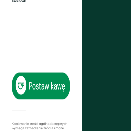
Facebook
Kopiowanie treści ogólnodostępnych
wymaga zaznaczenia źródła i może