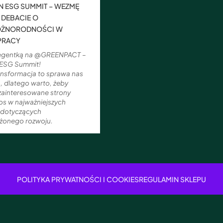
 ESG SUMMIT – WEZMĘ
 DEBACIE O
ÓŻNORODNOŚCI W
PRACY
legentką na @GREENPACT –
ESG Summit!
ansformacja to sprawa nas
, dlatego warto, żeby
 zainteresowane strony
os w najważniejszych
 dotyczących
żonego rozwoju.
POLITYKA PRYWATNOŚCI I COOKIES
REGULAMIN SKLEPU