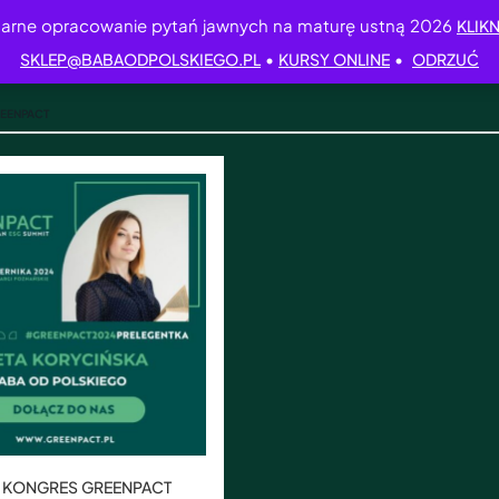
arne opracowanie pytań jawnych na maturę ustną 2026
KLIKN
•
•
SKLEP@BABAODPOLSKIEGO.PL
KURSY ONLINE
ODRZUĆ
REENPACT
: KONGRES GREENPACT