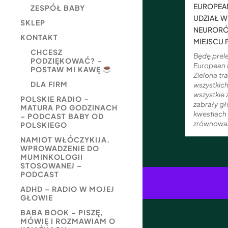
EUROPEAN
ZESPÓŁ BABY
UDZIAŁ W
SKLEP
NEUROR
KONTAKT
MIEJSCU 
CHCESZ
Będę pre
PODZIĘKOWAĆ? –
European 
POSTAW MI KAWĘ
Zielona tr
DLA FIRM
wszystkich
wszystkie
POLSKIE RADIO –
zabrały gł
MATURA PO GODZINACH
kwestiach
– PODCAST BABY OD
zrównowa
POLSKIEGO
NAMIOT WŁÓCZYKIJA.
WPROWADZENIE DO
MUMINKOLOGII
STOSOWANEJ –
PODCAST
ADHD – RADIO W MOJEJ
GŁOWIE
BABA BOOK – PISZĘ,
MÓWIĘ I ROZMAWIAM O