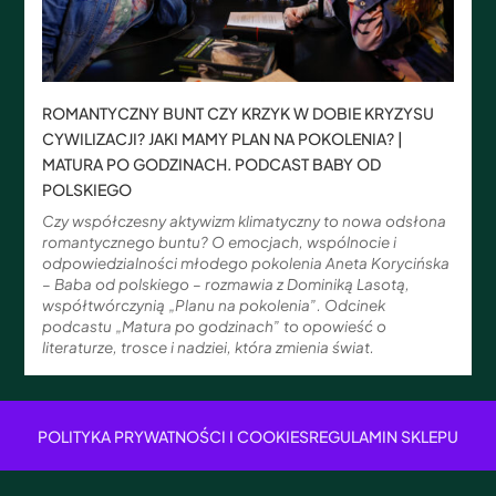
ROMANTYCZNY BUNT CZY KRZYK W DOBIE KRYZYSU
CYWILIZACJI? JAKI MAMY PLAN NA POKOLENIA? |
MATURA PO GODZINACH. PODCAST BABY OD
POLSKIEGO
Czy współczesny aktywizm klimatyczny to nowa odsłona
romantycznego buntu? O emocjach, wspólnocie i
odpowiedzialności młodego pokolenia Aneta Korycińska
– Baba od polskiego – rozmawia z Dominiką Lasotą,
współtwórczynią „Planu na pokolenia”. Odcinek
podcastu „Matura po godzinach” to opowieść o
literaturze, trosce i nadziei, która zmienia świat.
POLITYKA PRYWATNOŚCI I COOKIES
REGULAMIN SKLEPU