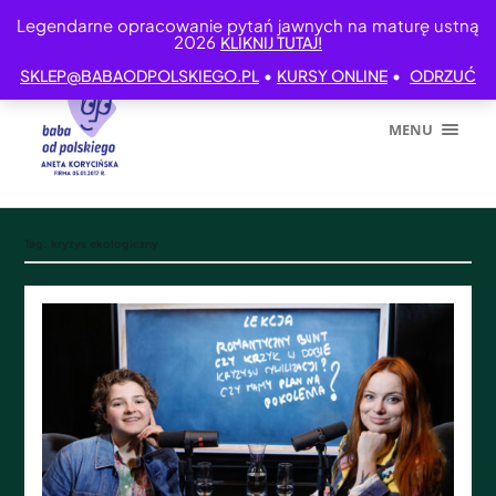
Legendarne opracowanie pytań jawnych na maturę ustną
2026
KLIKNIJ TUTAJ!
•
•
SKLEP@BABAODPOLSKIEGO.PL
KURSY ONLINE
ODRZUĆ
MENU
Tag:
kryzys ekologiczny