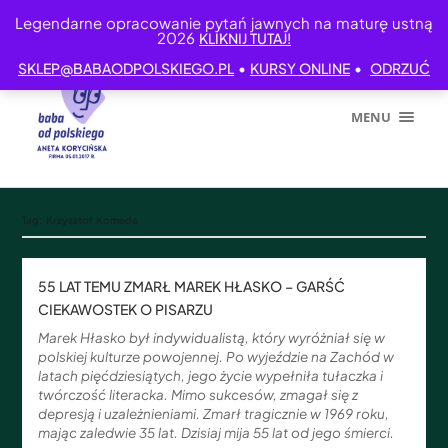
Legendarne opracowanie pytań jawnych na maturę ustną
2026
KLIKNIJ TUTAJ!
•
•
SKLEP@BABAODPOLSKIEGO.PL
KURSY ONLINE
ODRZUĆ
MENU
Tag:
Krzysztof Komeda
55 LAT TEMU ZMARŁ MAREK HŁASKO – GARŚĆ
CIEKAWOSTEK O PISARZU
Marek Hłasko był indywidualistą, który wyróżniał się w
polskiej kulturze powojennej. Po wyjeździe na Zachód w
latach pięćdziesiątych, jego życie wypełniła tułaczka i
twórczość literacka. Mimo sukcesów, zmagał się z
depresją i uzależnieniami. Zmarł tragicznie w 1969 roku,
mając zaledwie 35 lat. Dzisiaj mija 55 lat od jego śmierci.