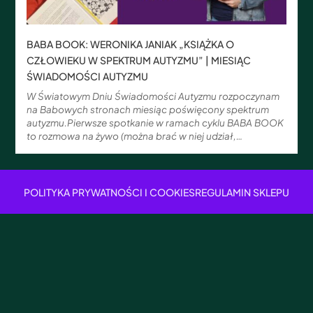
BABA BOOK: WERONIKA JANIAK „KSIĄŻKA O
CZŁOWIEKU W SPEKTRUM AUTYZMU” | MIESIĄC
ŚWIADOMOŚCI AUTYZMU
W Światowym Dniu Świadomości Autyzmu rozpoczynam
na Babowych stronach miesiąc poświęcony spektrum
autyzmu.Pierwsze spotkanie w ramach cyklu BABA BOOK
to rozmowa na żywo (można brać w niej udział,…
POLITYKA PRYWATNOŚCI I COOKIES
REGULAMIN SKLEPU