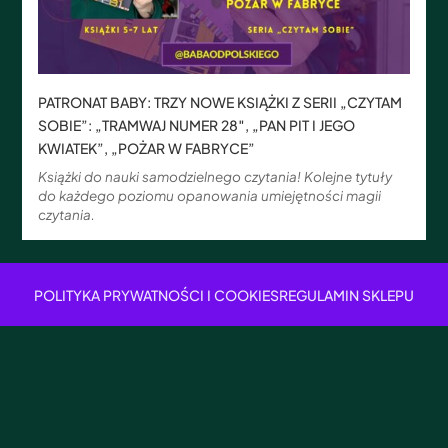
PATRONAT BABY: TRZY NOWE KSIĄŻKI Z SERII „CZYTAM
SOBIE”: „TRAMWAJ NUMER 28″, „PAN PIT I JEGO
KWIATEK”, „POŻAR W FABRYCE”
Książki do nauki samodzielnego czytania! Kolejne tytuły
do każdego poziomu opanowania umiejętności magii
czytania.
POLITYKA PRYWATNOŚCI I COOKIES
REGULAMIN SKLEPU