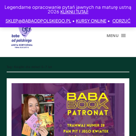
Legendarne opracowanie pytań jawnych na maturę ustną
2026
KLIKNIJ TUTAJ!
•
•
SKLEP@BABAODPOLSKIEGO.PL
KURSY ONLINE
ODRZUĆ
MENU
Tag:
Książki dla dzieci 5-7 lat