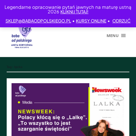
Legendarne opracowanie pytań jawnych na maturę ustną
2026
KLIKNIJ TUTAJ!
•
•
SKLEP@BABAODPOLSKIEGO.PL
KURSY ONLINE
ODRZUĆ
MENU
Tag:
łęcka