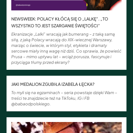
NEWSWEEK: POLACY KŁÓCĄ SIĘ O „LALKĘ”. „TO
WSZYSTKO TO JEST SZARGANIE ŚWIĘTOŚCI”
Ekranizacje „Lalki” wracają jak bumerang – z taką samą
siłą, z jaką Polacy wracają do XIX-wiecznej Warszawy,
marząc o świecie, w którym styl, etykieta i dramaty
sercowe miały inną wagę niż dziś. Co sprawia, że powieść
Prusa – mimo upływu lat – wciąż porusza, fascynuje i
przyciąga tłumy przed ekrany?
JAKI MEDALION ZGUBIŁA IZABELA ŁĘCKA?
To myli się na egzaminach – seria powstaje dzięki Wam –
treści te znajdziecie też na TikToku, IG i FB
@babaodpolskiego.