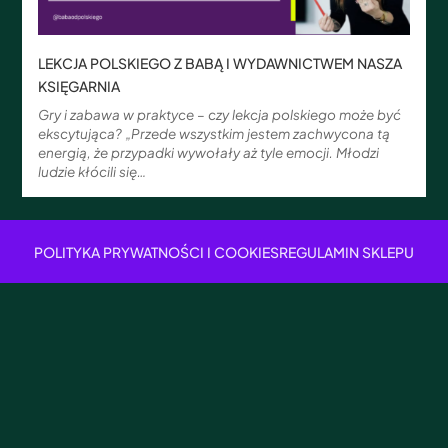
LEKCJA POLSKIEGO Z BABĄ I WYDAWNICTWEM NASZA
KSIĘGARNIA
Gry i zabawa w praktyce – czy lekcja polskiego może być
ekscytująca? „Przede wszystkim jestem zachwycona tą
energią, że przypadki wywołały aż tyle emocji. Młodzi
ludzie kłócili się…
POLITYKA PRYWATNOŚCI I COOKIES
REGULAMIN SKLEPU