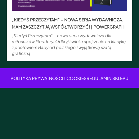
„KIEDYŚ PRZECZYTAM” – NOWA SERIA WYDAWNICZA.
MAM ZASZCZYT JĄ WSPÓŁTWORZYĆ! | POWERGRAPH
„Kiedyś Przeczytam” – nowa seria wydawnicza dla
miłośników literatury. Odkryj świeże spojrzenie na klasykę
z posłowiem Baby od polskiego i wyjątkową szatą
graficzną.
POLITYKA PRYWATNOŚCI I COOKIES
REGULAMIN SKLEPU