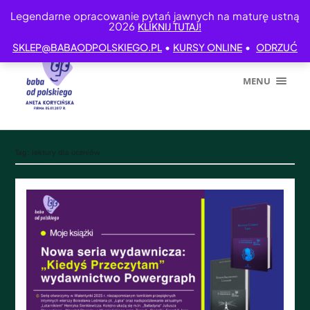
Legendarne opracowanie pytań jawnych na maturę ustną
2026
KLIKNIJ TUTAJ!
•
•
SKLEP@BABAODPOLSKIEGO.PL
KURSY ONLINE
ODRZUĆ
MENU
Tag:
lektury dla uczniów